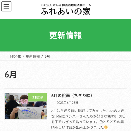
コ
ナ
ン
ビ
テ
ゲ
ン
ー
ツ
シ
へ
ョ
更新情報
ス
ン
キ
に
ッ
移
プ
動
HOME
更新情報
6月
6月
6月の絵画（ちぎり絵）
活動記録
2023年6月28日
6月はちぎり絵に挑戦してみました。A3の大き
な下絵にメンバーさんたちが好きな色の折り紙
を手でちぎって貼っています。色とりどりの素
晴らしい作品が出来上がりました