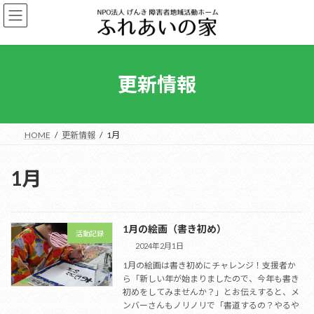
コ
ナ
ン
ビ
テ
ゲ
ン
ー
ツ
シ
へ
ョ
更新情報
ス
ン
キ
に
ッ
移
プ
動
HOME
更新情報
1月
1月
1月の絵画（書き初め）
活動記録
2024年2月1日
1月の絵画は書き初めにチャレンジ！支援者か
ら「新しい年が始まりましたので、今年も書き
初めをしてみませんか？」とお伝えすると、メ
ンバーさんもノリノリで「書道するの？やるや