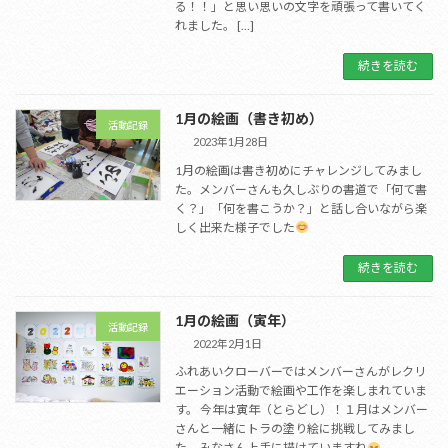
る！！」と思い思いの文字を頑張って書いてく
れました。 […]
続きを読む
1月の絵画（書き初め）
活動記録
2023年1月28日
1月の絵画は書き初めにチャレンジしてみまし
た。メンバーさんも久しぶりの書道で「何て書
く？」「何を書こうか？」と話し合いながら楽
しく出来た様子でした
続きを読む
1月の絵画（寅年）
活動記録
2022年2月1日
ふれあいクローバーではメンバーさんがレクリ
エーション活動で絵画や工作を楽しまれていま
す。 今年は寅年（とらどし）！１月はメンバー
さんと一緒にトラの塗り絵に挑戦してみまし
た。みなさん上手に描けていますね