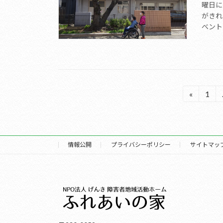
曜日に
がきれ
ベント
投
«
1
固
定
稿
ペ
の
ー
ジ
情報公開
プライバシーポリシー
サイトマッ
ペ
ー
ジ
送