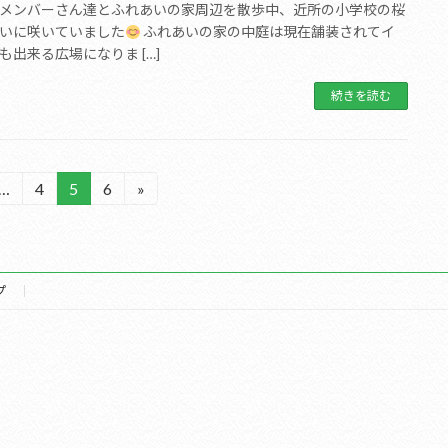
メンバーさん達とふれあいの家周辺を散歩中、近所の小学校の桜
いに咲いていました
ふれあいの家の中庭は現在舗装されてイ
も出来る広場になりま […]
続きを読む
…
4
5
6
»
固
固
固
定
定
定
ペ
ペ
ペ
ー
ー
ー
ジ
ジ
ジ
プ