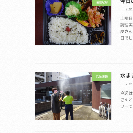
今日
活動記録
202
土曜日
調理実
屋さん
日でし
水ま
活動記録
202
今週は
さんと
ワーで