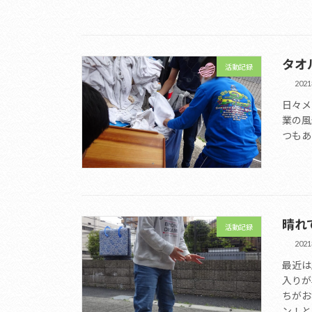
タオ
活動記録
202
日々メ
業の風
つもあ
晴れ
活動記録
202
最近は
入りが
ちがお
ン！と