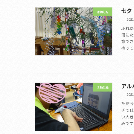
七夕
活動記録
202
ふれあ
冊にた
意でき
持って
アル
活動記録
202
ただ今
チで仕
い大き
みです