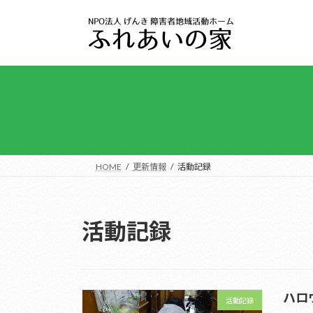
コ
ナ
ン
ビ
テ
ゲ
ン
ー
ツ
シ
へ
ョ
ス
ン
キ
に
ッ
移
プ
動
HOME
更新情報
活動記録
活動記録
ハロ
活動記録