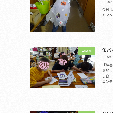
202
今日は
やマン
缶バ
活動記録
202
「障害
参加し
し合っ
コンテ