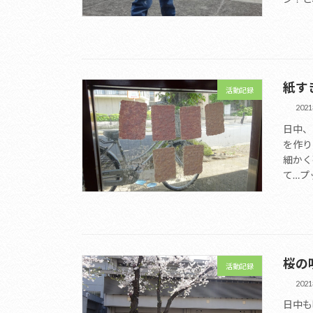
紙す
活動記録
202
日中、
を作り
細かく
て…プ
桜の
活動記録
202
日中も