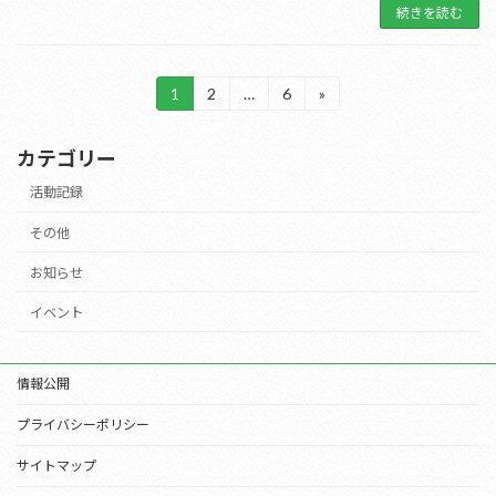
続きを読む
投
1
2
…
6
»
固
固
固
定
定
定
稿
ペ
ペ
ペ
カテゴリー
ー
ー
ー
の
ジ
ジ
ジ
活動記録
ペ
その他
ー
お知らせ
ジ
送
イベント
り
情報公開
プライバシーポリシー
サイトマップ