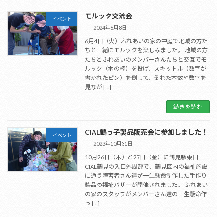
モルック交流会
イベント
2024年6月8日
6月4日（火）ふれあいの家の中庭で地域の方た
ちと一緒にモルックを楽しみました。 地域の方
たちとふれあいのメンバーさんたちと交互でモ
ルック（木の棒）を投げ、スキットル（数字が
書かれたピン）を倒して、倒れた本数や数字を
見なが […]
続きを読む
CIAL鶴っ子製品販売会に参加しました！
イベント
2023年10月31日
10月26日（木）と27日（金）に鶴見駅東口
CIAL鶴見の入口外周部で、鶴見区内の福祉施設
に通う障害者さん達が一生懸命制作した手作り
製品の福祉バザーが開催されました。 ふれあい
の家のスタッフがメンバーさん達の一生懸命作
っ […]