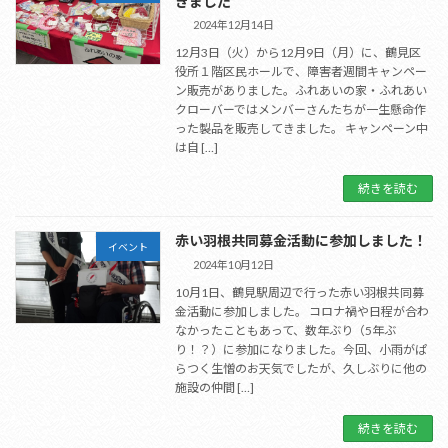
きました
2024年12月14日
12月3日（火）から12月9日（月）に、鶴見区
役所１階区民ホールで、障害者週間キャンペー
ン販売がありました。ふれあいの家・ふれあい
クローバーではメンバーさんたちが一生懸命作
った製品を販売してきました。 キャンペーン中
は自 […]
続きを読む
赤い羽根共同募金活動に参加しました！
イベント
2024年10月12日
10月1日、鶴見駅周辺で行った赤い羽根共同募
金活動に参加しました。 コロナ禍や日程が合わ
なかったこともあって、数年ぶり（5年ぶ
り！？）に参加になりました。今回、小雨がぱ
らつく生憎のお天気でしたが、久しぶりに他の
施設の仲間 […]
続きを読む