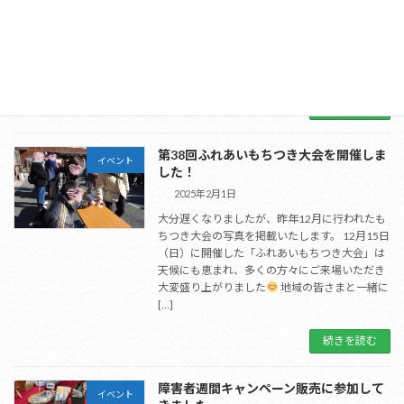
ー」・「生麦地域ケアプラザ」・「ふれあいの
家」で開催された「3館合同秋まつり」では、
ふれあいの家・ふれあいクローバーの特色あふ
れる活動の様子を紹介する啓発ポスターを掲示
しまし […]
続きを読む
第38回ふれあいもちつき大会を開催しま
イベント
した！
2025年2月1日
大分遅くなりましたが、昨年12月に行われたも
ちつき大会の写真を掲載いたします。 12月15日
（日）に開催した「ふれあいもちつき大会」は
天候にも恵まれ、多くの方々にご来場いただき
大変盛り上がりました
地域の皆さまと一緒に
[…]
続きを読む
障害者週間キャンペーン販売に参加して
イベント