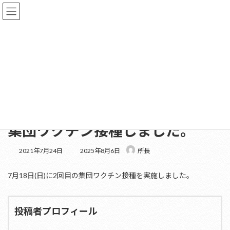
コ
ナ
ン
ビ
テ
ゲ
ン
ー
ツ
シ
へ
ョ
更新情報
ス
ン
キ
に
ッ
移
プ
動
HOME
更新情報
お知らせ
集団ワクチン接種しました。
集団ワクチン接種しました。
最
2021年7月24日
2025年8月6日
所長
終
更
7月18日(日)に2回目の集団ワクチン接種を実施しました。
新
日
時
:
投稿者プロフィール