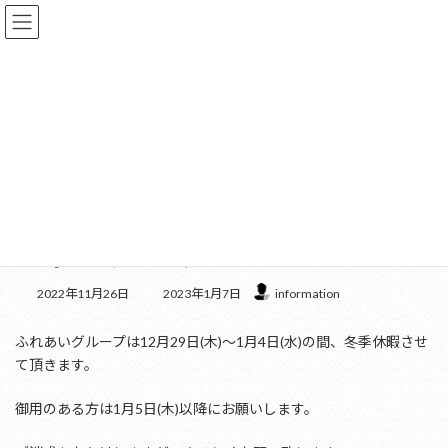
コ
ナ
ン
ビ
テ
ゲ
ン
ー
ツ
シ
へ
ョ
更新情報
ス
ン
キ
に
ッ
移
プ
動
HOME
更新情報
お知らせ
年末年始のお知らせ
年末年始のお知らせ
最
2022年11月26日
2023年1月7日
information
終
更
ふれあいグループは12月29日(木)～1月4日(水)の間、冬季休暇させ
新
日
て頂きます。
時
:
御用のある方は1月5日(木)以降にお願いします。